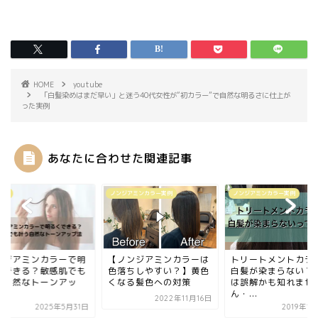
HOME
youtube
「白髪染めはまだ早い」と迷う40代女性が“初カラー”で自然な明るさに仕上が
った実例
あなたに合わせた関連記事
ube
ノンジアミンカラー実例
ノンジアミンカラー実例
ンジアミンカラーで明
【ノンジアミンカラーは
トリートメントカラ
くできる？敏感肌でも
色落ちしやすい？】黄色
白髪が染まらない？
う自然なトーンアッ
くなる髪色への対策
は誤解かも知れませ
.
ん・...
2022年11月16日
2025年5月31日
2019年1