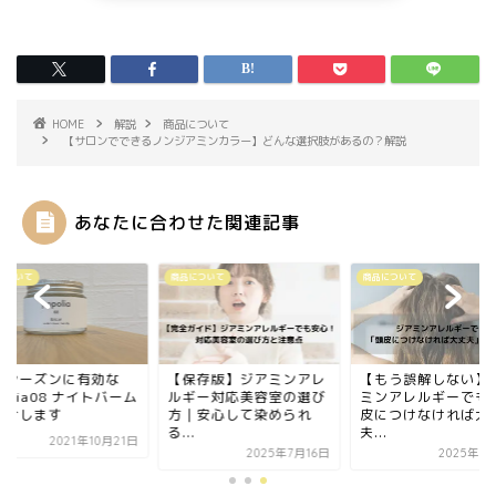
HOME
解説
商品について
【サロンでできるノンジアミンカラー】どんな選択肢があるの？解説
あなたに合わせた関連記事
について
商品について
商品について
燥シーズンに有効な
【保存版】ジアミンアレ
【もう誤解しない】
polia08 ナイトバーム
ルギー対応美容室の選び
ミンアレルギーでも
紹介します
方｜安心して染められ
皮につけなければ大
る...
夫...
2021年10月21日
2025年7月16日
2025年7