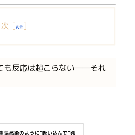
目次
[
]
表示
ても反応は起こらない──それ
空気感染のように“吸い込んで”発