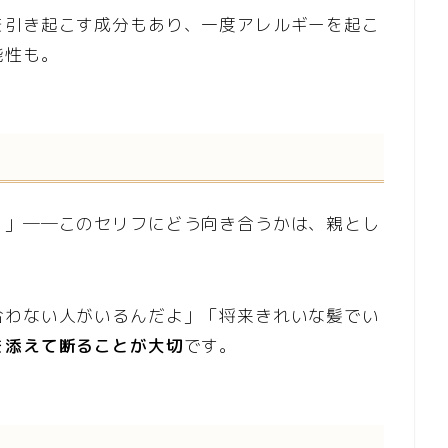
を引き起こす成分もあり、一度アレルギーを起こ
能性も。
？」──このセリフにどう向き合うかは、親とし
合わない人がいるんだよ」「将来きれいな髪でい
を添えて断ることが大切
です。