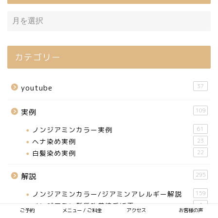
カテゴリー
37
youtube
109
実例
ノンジアミンカラー実例
61
ヘナ染め実例
23
白髪染め実例
22
295
解説
ノンジアミンカラー/ジアミンアレルギー解説
159
ノンジアミン髪質改善縮毛矯正
4
ご予約
メニュー / ご料金
アクセス
お客様の声
ヘアカラー
4