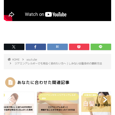
HOME
youtube
ジアミンアレルギーでも明るく染めたい方へ｜しみない白髪染めの最新方法
あなたに合わせた関連記事
ube
ノンジアミンカラー/ジアミンアレルギ
白髪染め解説
ー解説