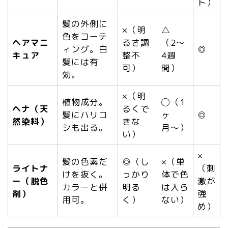
ト）
髪の外側に
×（明
△
色をコーテ
ヘアマニ
るさ調
（2〜
ィング。白
◎
キュア
整不
4週
髪には有
可）
間）
効。
×（明
植物成分。
◯（1
ヘナ（天
るくで
髪にハリコ
ヶ
◎
然染料）
きな
シも出る。
月〜）
い）
×
髪の色素だ
◎（し
×（単
ライトナ
（刺
けを抜く。
っかり
体で色
ー（脱色
激が
カラーと併
明る
は入ら
剤）
強
用可。
く）
ない）
め）