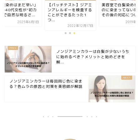
白髪染めはまだ早い」
【パッチテスト】ジアミ
美容室で白髪染めを
迷う40代女性が“初カ
ンアレルギーを検査する
のに染まってない理
”で自然な明るさ...
ことができるたった1
その後の対応につい
つ...
2025年6月1日
2019年2
2022年12月17日
ノンジアミンカラーは白髪が少ないうち
に始めるべき？メリットと始めどきを
解...
ノンジアミンカラーは毎回同じ色に染ま
る？色ムラの原因と対策を美容師が解説