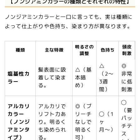
【ノンジアミンカラーの種類とそれぞれの特性】
ノンジアミンカラーと一口に言っても、実は種類に
よって仕上がりや色持ち、染まり方が異なります。
明るさの
頭皮
種類
主な特徴
色持ち
調整
刺激
△
◎
髪表面に吸
△（基
塩基性カ
（2〜
非常
着して染ま
本暗
ラー
3週
に低
る。
め）
間）
刺激
◯
アルカリ
アルカリで
◎（ブ
（要
カラー
リフト力あ
リーチ
◯（1
パッ
（ノンジ
り。明るく
なしで
ヶ
チテ
アミンタ
も染められ
明るく
月〜）
ス
イプ）
る。
可）