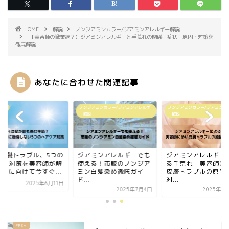
HOME
解説
ノンジアミンカラー/ジアミンアレルギー解説
【美容師の職業病？】ジアミンアレルギーと手荒れの関係｜症状・原因・対策を
徹底解説
あなたに合わせた関連記事
ube
ノンジアミンカラー/ジアミンアレルギ
ノンジアミンカラー/ジアミンア
ー解説
ー解説
月の髪トラブル、5つの
ジアミンアレルギーでも
ジアミンアレルギー
因と対策を美容師が解
使える！市販のノンジア
る手荒れ｜美容師に
｜夏に向けて今すぐ...
ミン白髪染め徹底ガイ
皮膚トラブルの原因
ド...
対...
2025年6月11日
2025年7月4日
2025年7