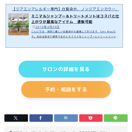
【ジアミンアレルギー専門】白髪染め、ノンジアミンカラー、ヘナカ
ミニマルシャンプー＆トリートメントはコスパと仕
上がりが最高なアイテム 通販可能
️
2019年4月29日
こんにちは 頭皮に優しい白髪染めを提案しております Safe Beauで
す。本日は自宅で使用するのにオススメなシャンプーとトリートメントの
ご紹介です。今回僕が紹介するのは『ミニマルシャンプーとトリートメン
ト』です。北海道の美容師さんが作っているアイテムで使用感とコスパが
めちゃくちゃいいので取り扱わせていただきました。現在、シャンプーや
トリートメントが定まらずに困っている方や肌に合わないと言う方にはご
使用がオススメです！お気に入りのアイテムがある方や変えるご予定のな
い方は今のままで問題ないと思います。自…
サロンの詳細を見る
予約・相談をする