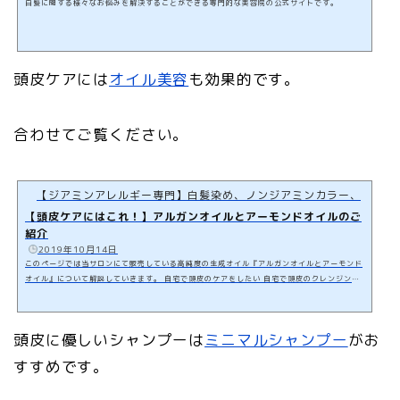
白髪に関する様々なお悩みを解決することができる専門的な美容院の公式サイトです。
頭皮ケアには
オイル美容
も効果的です。
合わせてご覧ください。
【ジアミンアレルギー専門】白髪染め、ノンジアミンカラー、ヘナカ
【頭皮ケアにはこれ！】アルガンオイルとアーモンドオイルのご
紹介
️
2019年10月14日
このページでは当サロンにて販売している高純度の生成オイル『アルガンオイルとアーモンド
オイル』について解説していきます。 自宅で頭皮のケアをしたい 自宅で頭皮のクレンジング
を行いたい 万能に使えるオイルが欲しいこのようなお悩みをお持ちのお客様にオススメのオ
イルとなっております。このオイルを使用することで自宅でできる頭皮ケアとしてはクオリテ
ィーの高いものが実現できます。実際に僕はこのオイルを使って１週間に１〜２回のペースで
頭皮に優しいシャンプーは
ミニマルシャンプー
がお
頭皮ケアを行なっております。白髪ケア・薄毛ケア・頭皮のアンチエイジングを行…
すすめです。