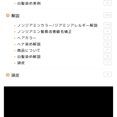
白髪染め実例
22
295
解説
ノンジアミンカラー/ジアミンアレルギー解説
159
ノンジアミン髪質改善縮毛矯正
4
ヘアカラー
4
ヘナ染め解説
29
商品について
21
白髪染め解説
58
頭皮
17
9
頭皮