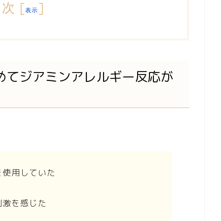
目次
[
]
表示
めてジアミンアレルギー反応が
を使用していた
刺激を感じた