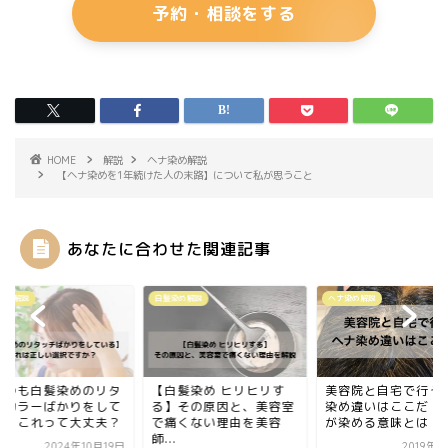
予約・相談をする
HOME
解説
ヘナ染め解説
【ヘナ染めを1年続けた人の末路】について私が思うこと
あなたに合わせた関連記事
染め解説
白髪染め解説
ヘナ染め解説
いつも白髪染めのリタ
【白髪染め ヒリヒリす
美容院と自宅で行う
チカラーばかりをして
る】その原因と、美容室
染め違いはここだ！
る】これって大丈夫？
で痛くない理由を美容
が染める意味とは
師...
2024年10月19日
2019年6