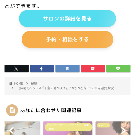
とができます。
サロンの詳細を見る
予約・相談をする
HOME
解説
【自宅でヘッドスパ】髪の毛が抜ける？やりがちな5つのNG行動を解説
あなたに合わせた関連記事
ube
ノンジアミンカラー/ジアミンアレルギ
youtube
ー解説