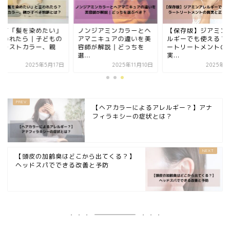
めて「髪を染めたい」
ノンジアミンカラーとヘ
【保存版】ジアミン
言われたら｜子どもの
アマニキュアの違いを美
ルギーでも使える？
ァーストカラー、親
容師が解説｜どっちを
ートリートメントの
.
選...
実...
2025年5月17日
2025年11月10日
2025年7
【ヘアカラーによるアレルギー？】アナ
フィラキシーの症状とは？
【頭皮の加齢臭はどこから出てくる？】
ヘッドスパでできる改善と予防