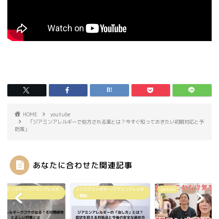
HOME
youtube
「ジアミンアレルギーで処方される薬とは？今すぐ知っておきたい初期対応と予
防策」
あなたに合わせた関連記事
ジアミンカラー/ジアミンアレルギ
ノンジアミンカラー/ジアミンアレルギ
youtube
説
ー解説