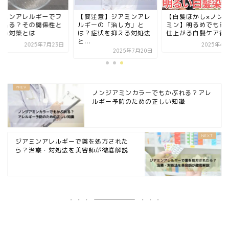
アミンアレルギーでフ
【要注意】ジアミンアレ
【白髪ぼかし×ノン
が出る？その関係性と
ルギーの「治し方」と
ミン】明るめでも自
しい対策とは
は？症状を抑える対処法
仕上がる白髪ケア術
と...
2025年7月23日
2025年4月
2025年7月20日
ノンジアミンカラーでもかぶれる？アレ
ルギー予防のための正しい知識
ジアミンアレルギーで薬を処方された
ら？治療・対処法を美容師が徹底解説