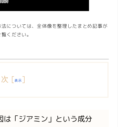
方法については、全体像を整理したまとめ記事が
ご覧ください。
目次
[
]
表示
因は「ジアミン」という成分