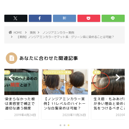
HOME
実例
ノンジアミンカラー実例
【実例】ノンジアミンカラーでマット系・グリーン系に染めることは可能？
あなたに合わせた関連記事
染め実例
ノンジアミンカラー実例
実例
ナで染まらなかった根
【ノンジアミンカラー実
生え際・もみあげに
部分は美容室で補正で
例】11レベルのハイトー
が多い理由と染める
る！適切な通う頻度
ンな白髪染めは可能？
気をつけるべきこと
2019年4月24日
2020年11月26日
2020年1