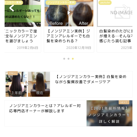
ジアミンカラー実例
ノンジアミンカラー実例
youtube
ーガニックカラーで湿
【ノンジアミン実例】ジ
白髪染めのたびに抜
？安全なノンジアミン
アミンアレルギーでも白
が増える…そんな不
ラーを選びましょう
髪を染められる？
感じたら読む記事
2019年2月6日
2020年12月18日
2025年5
【ノンジアミンカラー実例】白髪を染め
ながら髪質改善でダメージケア
ノンジアミンカラーとは？アレルギー対
応専門店オーナーが解説します