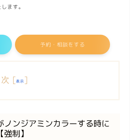
たします。
予約・相談をする
目次
[
]
表示
がノンジアミンカラーする時に
【強制】