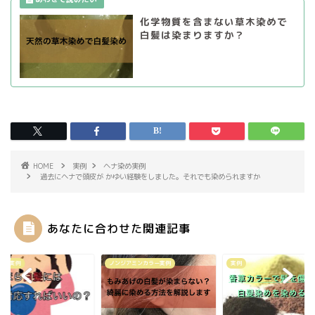
化学物質を含まない草木染めで
白髪は染まりますか？
HOME
実例
ヘナ染め実例
過去にヘナで頭皮が かゆい経験をしました。それでも染められますか
あなたに合わせた関連記事
染め実例
ノンジアミンカラー実例
実例