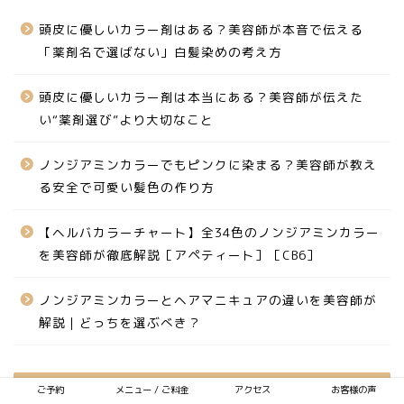
頭皮に優しいカラー剤はある？美容師が本音で伝える
「薬剤名で選ばない」白髪染めの考え方
頭皮に優しいカラー剤は本当にある？美容師が伝えた
い“薬剤選び”より大切なこと
ノンジアミンカラーでもピンクに染まる？美容師が教え
る安全で可愛い髪色の作り方
【ヘルバカラーチャート】全34色のノンジアミンカラー
を美容師が徹底解説［アペティート］［CB6］
ノンジアミンカラーとヘアマニキュアの違いを美容師が
解説｜どっちを選ぶべき？
ご予約
メニュー / ご料金
アクセス
お客様の声
アーカイブ